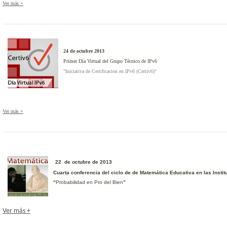
Ver más +
24 de octubre 2013
Primer Día Virtual del Grupo Técnico de IPv6
"
Iniciativa de Certificacion en IPv6 (Certiv6)
"
Ver más +
22 de octubre de 2013
Cuarta conferencia del ciclo de de Matemática Educativa en las Insti
“
Probabilidad en Pro del Bien
”
Ver más +